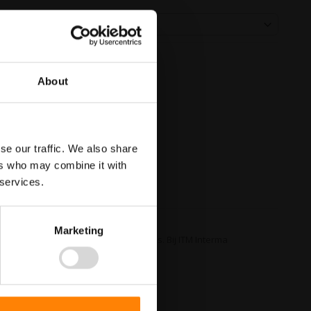
About
se our traffic. We also share
ers who may combine it with
 services.
Marketing
or fietsen en bromfietsen verboden is. Bij ITM Interma