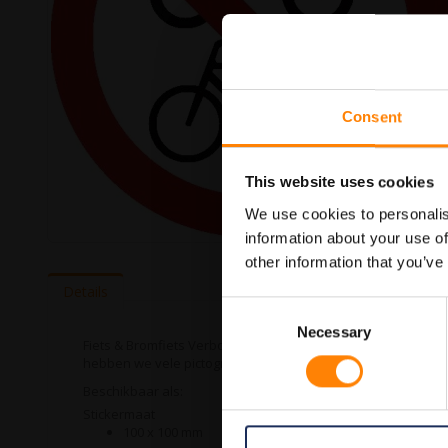
Consent
This website uses cookies
We use cookies to personalis
information about your use of
Ga
other information that you’ve
naar
het
Details
begin
Consent
van
Necessary
Selection
de
Fiets & Bromfiets Verbod pictogramsticker in de categorie v
afbeeldingen-
hebben we vele pictogramstickers in het assortiment welke 
gallerij
Beschikbaar als:
Stickermaat
100 x 100 mm