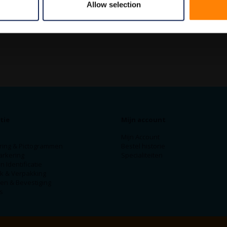
Allow selection
tie
Mijn account
Mijn Account
ring & Pictogrammen
Bestel historie
arkering
Specialiteiten
n Identificatie
ek & Verpakking
en & Bevestiging
s