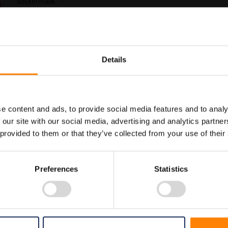
Stickermaat
In Winkelwagen
Details
Maatwerk voor dit product is
Meer info
mogelijk, geef uw wensen door
e content and ads, to provide social media features and to analy
 our site with our social media, advertising and analytics partn
 provided to them or that they’ve collected from your use of their
Preferences
Statistics
erbodspictogrammen. Gebruik deze sticker om aan te geven dat het hier vo
allemaal voldoen aan de wettelijke eisen.