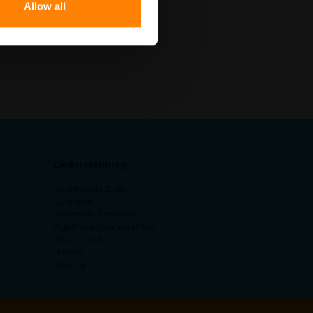
Allow all
Ondersteuning
Neem contact op
Over ons
Verzendinformatie
Algemene voorwaarden
Uw account
Privacy
Sitemap