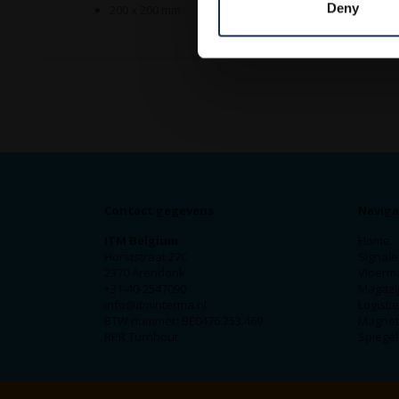
Deny
200 x 200 mm
Contact gegevens
Naviga
ITM Belgium
Home
Horststraat 27C
Signale
2370 Arendonk
Vloerm
+31-40-2547090
Magazij
info@itminterma.nl
Logisti
BTW nummer: BE0476.253.469
Magnet
RPR Turnhout
Spiegel