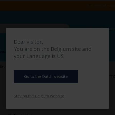
Alles voor het magaz
Snelle leve
Dear visitor,
You are on the Belgium site and
RING
VLOERMARKERING
MAGAZIJN IDENTIFICATIE
your Language is US
 Bromfiets Verbod pictogramsticker
Fiets & Bromfiets Verbod pictogram
Go to the Dutch website
€ 3,00
Stay on the Belgium website
€ 3,63