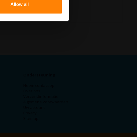
Allow all
Ondersteuning
Neem contact op
Over ons
Verzendinformatie
Algemene voorwaarden
Uw account
Privacy
Sitemap