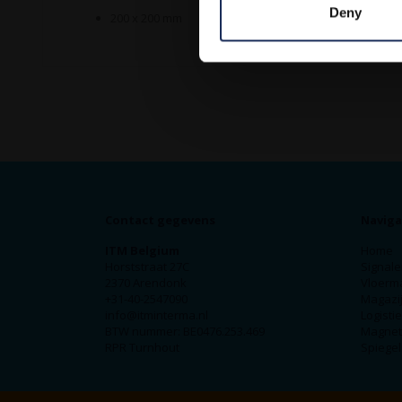
Deny
200 x 200 mm
Contact gegevens
Naviga
ITM Belgium
Home
Horststraat 27C
Signale
2370 Arendonk
Vloerm
+31-40-2547090
Magazij
info@itminterma.nl
Logisti
BTW nummer: BE0476.253.469
Magnet
RPR Turnhout
Spiegel