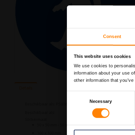
Consent
This website uses cookies
We use cookies to personalis
information about your use of
Ga
other information that you’ve
naar
het
Details
begin
Consent
van
Necessary
Selection
de
Beschikbaar als: PS3082129 PS308032032 PS3080505 PS308
afbeeldingen-
Beschikbaar als:
gallerij
Stickermaat
50 x 50 mm - 50 stuks per verpakking
100 x 100 mm