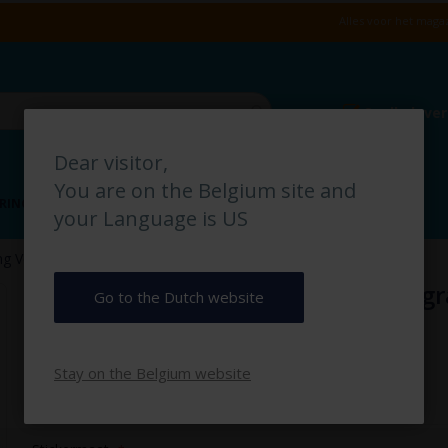
Alles voor het magaz
Snelle leve
Dear visitor,
You are on the Belgium site and
RING
VLOERMARKERING
MAGAZIJN IDENTIFICATIE
your Language is US
g Voor Voetgangers pictogramsticker
Doorgang Voor Voetgangers pictog
Go to the Dutch website
€ 2,50
Stay on the Belgium website
€ 3,03