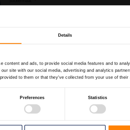
Stickermaat
In Winkelwagen
Details
Maatwerk voor dit product is
Meer info
mogelijk, geef uw wensen door
e content and ads, to provide social media features and to analy
 our site with our social media, advertising and analytics partn
 provided to them or that they’ve collected from your use of their
Preferences
Statistics
1010 PS3082020 PS3083030 PS3084040