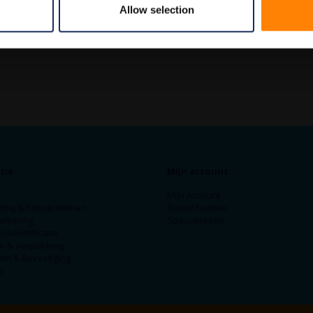
Allow selection
tie
Mijn account
Mijn Account
ring & Pictogrammen
Bestel historie
arkering
Specialiteiten
n Identificatie
ek & Verpakking
en & Bevestiging
s