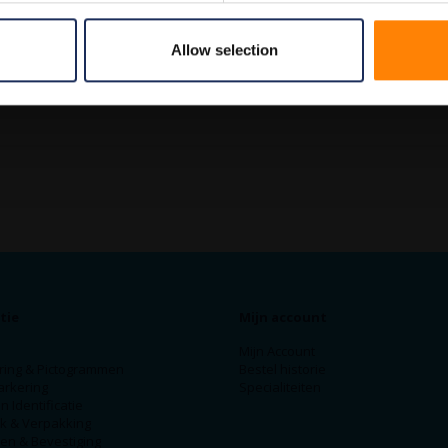
Allow selection
tie
Mijn account
Mijn Account
ring & Pictogrammen
Bestel historie
arkering
Specialiteiten
n Identificatie
ek & Verpakking
en & Bevestiging