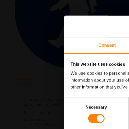
Consent
This website uses cookies
Ga
We use cookies to personalis
naar
information about your use of
het
Details
other information that you’ve
begin
van
de
Doorgang Voetgangers pictogrambord in de categorie gebods
Consent
afbeeldingen-
pictogramborden in het assortiment welke allemaal voldoen 
Necessary
Selection
gallerij
Beschikbaar als:
bordenmaat
100 x 100 mm