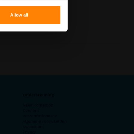
Allow all
Ondersteuning
Neem contact op
Over ons
Verzendinformatie
Algemene voorwaarden
Uw account
Privacy