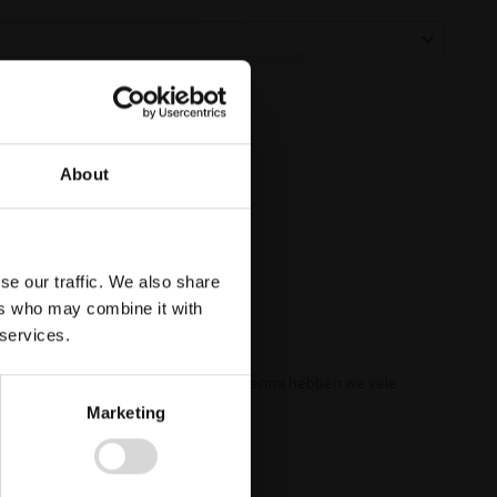
About
se our traffic. We also share
ers who may combine it with
 services.
ngers hier is toegestaan. Bij ITM Interma hebben we vele
Marketing