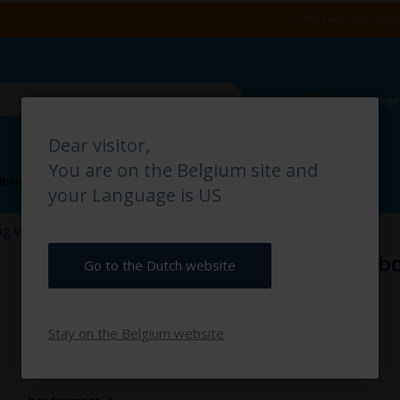
Alles voor het magaz
Snelle leve
Dear visitor,
You are on the Belgium site and
RING
VLOERMARKERING
MAGAZIJN IDENTIFICATIE
your Language is US
g Voetgangers pictogrambord
Doorgang Voetgangers pictogramb
Go to the Dutch website
€ 2,50
Stay on the Belgium website
€ 3,03