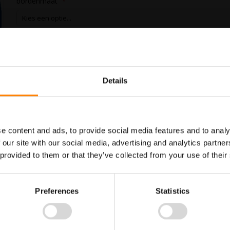
bordenmaat
In Winkelwagen
Details
Maatwerk voor dit product is
Meer info
mogelijk, geef uw wensen door
e content and ads, to provide social media features and to analy
 our site with our social media, advertising and analytics partn
 provided to them or that they’ve collected from your use of their
pictogrammen. Gebruik dit bord om aan te geven dat doorgang van voetga
aan de wettelijke eisen.
Preferences
Statistics