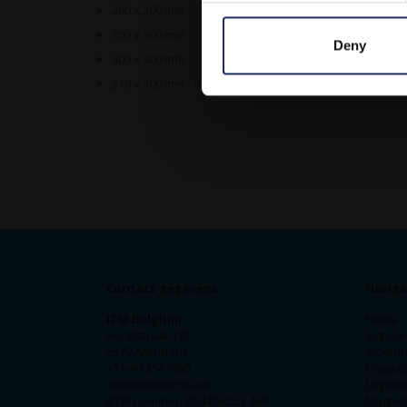
200 x 200 mm
300 x 300 mm
Deny
400 x 400 mm
210 x 300 mm - met tekst DOORGANG VOETGANGERS
Contact gegevens
Naviga
ITM Belgium
Home
Horststraat 27C
Signale
2370 Arendonk
Vloerm
+31-40-2547090
Magazij
info@itminterma.nl
Logisti
BTW nummer: BE0476.253.469
Magnet