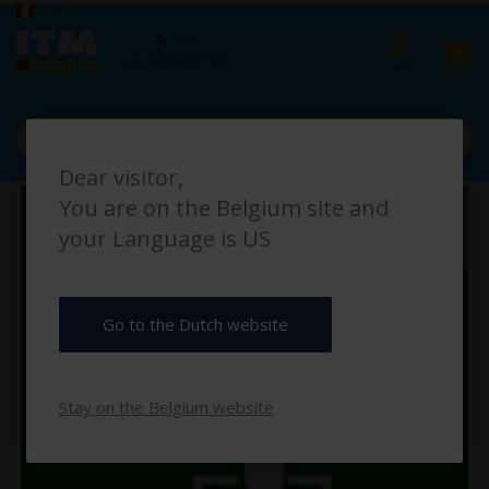
Ga
Taal
België
naar
Ca
+31
de
pro
0
(0) 40 254 70 90
inhoud
Dear visitor,
Ga
You are on the Belgium site and
naar
het
your Language is US
einde
van
de
afbeeldingen-
Go to the Dutch website
gallerij
Stay on the Belgium website