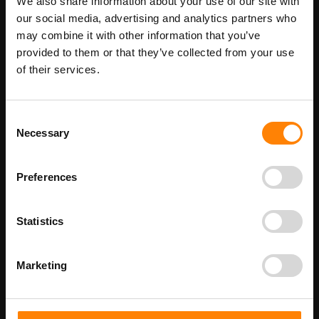
We also share information about your use of our site with
Maatwerk voor dit product is mogelijk,
Meer info
geef uw wensen door
our social media, advertising and analytics partners who
may combine it with other information that you’ve
provided to them or that they’ve collected from your use
of their services.
Details
Deur Ontgrendeling pictogrambord in de categorie
Consent
reddingspictogrammen. Gebruik dit bord om aan te geven waar
Necessary
Selection
de drukknop zich bevindt om een deur te ontgrendelen. Bij ITM
Interma hebben we vele pictogramborden in het assortiment
welke allemaal voldoen aan de wettelijke eisen.
Preferences
Beschikbaar als:
bordenmaat
150 x 150 mm
Statistics
250 x 250 mm
Marketing