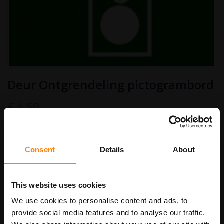
Ga
Deur Ontgrendeling pictogrambord
naar
het
begin
€ 4,50
van
Art.nr.
PB640
€ 5,45
de
afbeeldingen-
gallerij
bordenmaat
Consent
Details
About
This website uses cookies
In Winkelwagen
We use cookies to personalise content and ads, to
provide social media features and to analyse our traffic.