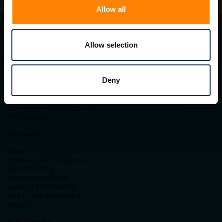
Allow all
Allow selection
Contact gegevens
ITM Belgium
Horststraat 27C
Deny
2370 Arendonk
+31-40-2547090
info@itminterma.nl
BTW nummer: BE0476.253.469
RPR Turnhout
Navigatie
Home
Signalering & Pictogrammen
Vloermarkering
Magazijn Identificatie
Logistiek & Verpakking
Magneten & Bevestiging
Spiegels
Mijn account