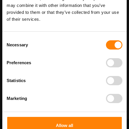
Maatwerk voor dit product is mogelijk,
Meer info
may combine it with other information that you’ve
geef uw wensen door
provided to them or that they’ve collected from your use
of their services.
Details
Consent
Necessary
Selection
Beschikbaar als:
bordenmaat
150 x 300 mm
Preferences
250 x 400 mm
400 x 600 mm
Statistics
Marketing
Allow all