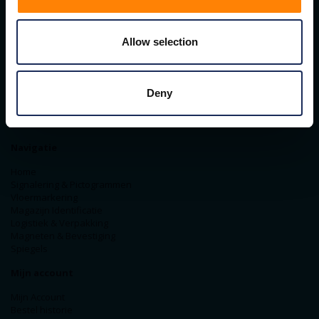
Contact gegevens
Allow selection
ITM Belgium
Horststraat 27C
2370 Arendonk
+31-40-2547090
Deny
info@itminterma.nl
BTW nummer: BE0476.253.469
RPR Turnhout
Navigatie
Home
Signalering & Pictogrammen
Vloermarkering
Magazijn Identificatie
Logistiek & Verpakking
Magneten & Bevestiging
Spiegels
Mijn account
Mijn Account
Bestel historie