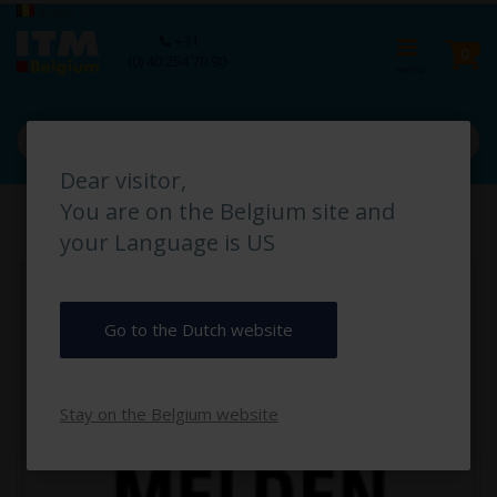
Ga
Taal
België
naar
Ca
+31
de
pro
0
(0) 40 254 70 90
inhoud
Dear visitor,
Ga
You are on the Belgium site and
naar
het
your Language is US
einde
van
de
afbeeldingen-
Go to the Dutch website
gallerij
Stay on the Belgium website