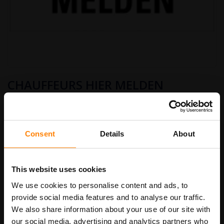
Ga
CHAUFFEURS HIER MELDEN
naar
het
begin
€ 8,50
van
Art.nr.
TB35
€ 10,29
de
afbeeldingen-
Consent
Details
About
gallerij
bordenmaat
This website uses cookies
We use cookies to personalise content and ads, to
provide social media features and to analyse our traffic.
In Winkelwagen
We also share information about your use of our site with
our social media, advertising and analytics partners who