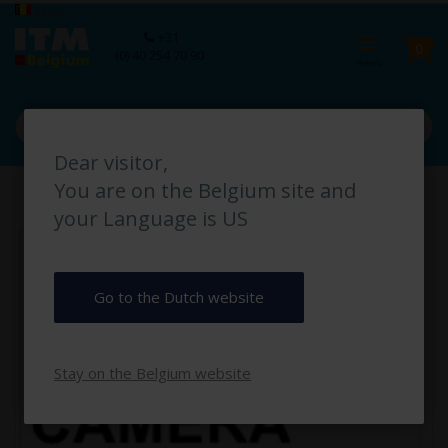
Ga
Taal
België
naar
Ca
+31
de
pro
0
(0) 40 254 70 90
inhoud
Dear visitor,
Ga
You are on the Belgium site and
naar
het
your Language is US
einde
van
de
afbeeldingen-
Go to the Dutch website
gallerij
Stay on the Belgium website