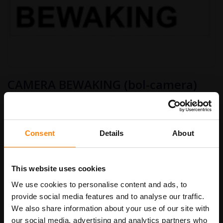
Ga
CAMERA BEWAKING (bol-camera)
naar
het
begin
€ 9,50
van
Art.nr.
TB30
€ 11,50
de
afbeeldingen-
Consent
Details
About
gallerij
bordenmaat
This website uses cookies
We use cookies to personalise content and ads, to
provide social media features and to analyse our traffic.
In Winkelwagen
We also share information about your use of our site with
our social media, advertising and analytics partners who