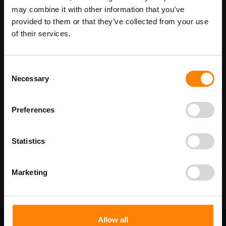
Maatwerk voor dit product is mogelijk,
Meer info
may combine it with other information that you’ve
geef uw wensen door
provided to them or that they’ve collected from your use
of their services.
Details
Consent
Necessary
Selection
Beschikbaar als:
bordenmaat
250 x 400 mm - wit/zwart + afbeelding
Preferences
210 x 300 mm - wit/zwart + afbeelding
400 x 600 mm - wit/zwart + afbeelding
Statistics
Marketing
Allow all