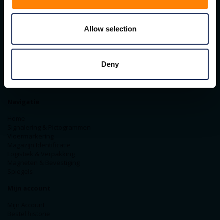
Contact gegevens
Allow selection
ITM Belgium
Horststraat 27C
2370 Arendonk
+31-40-2547090
Deny
info@itminterma.nl
BTW nummer: BE0476.253.469
RPR Turnhout
Navigatie
Home
Signalering & Pictogrammen
Vloermarkering
Magazijn Identificatie
Logistiek & Verpakking
Magneten & Bevestiging
Spiegels
Mijn account
Mijn Account
Bestel historie