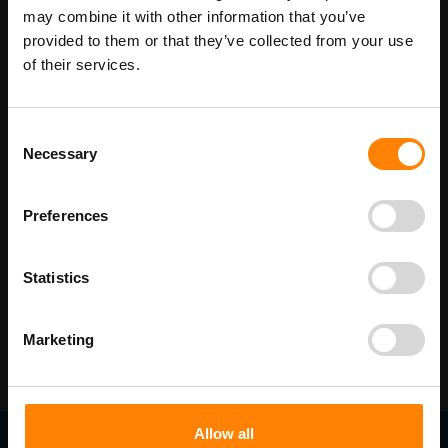
may combine it with other information that you’ve
Maatwerk voor dit product is mogelijk,
Meer info
provided to them or that they’ve collected from your use
geef uw wensen door
of their services.
Consent
Details
Necessary
Selection
Beschikbaar als:
Preferences
bordenmaat
210 x 290 mm
400 x 600 mm
Statistics
Marketing
Allow all