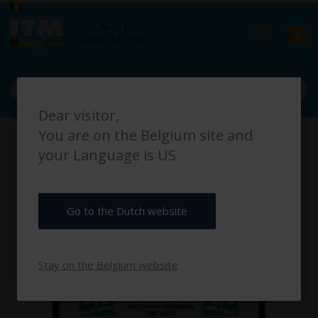
Ga
Taal
België
naar
Ca
+31
de
pro
0
(0) 40 254 70 90
inhoud
Dear visitor,
Ga
You are on the Belgium site and
naar
het
your Language is US
einde
van
de
afbeeldingen-
Go to the Dutch website
gallerij
Stay on the Belgium website