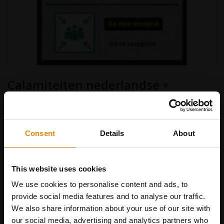
Ga
Calamiteiten nederlandse +
naar
het
engelse tekst
begin
van
€ 9,50
de
afbeeldingen-
Art.nr.
IB7
€ 11,50
Consent
Details
About
gallerij
bordenmaat
This website uses cookies
We use cookies to personalise content and ads, to
provide social media features and to analyse our traffic.
We also share information about your use of our site with
In Winkelwagen
our social media, advertising and analytics partners who