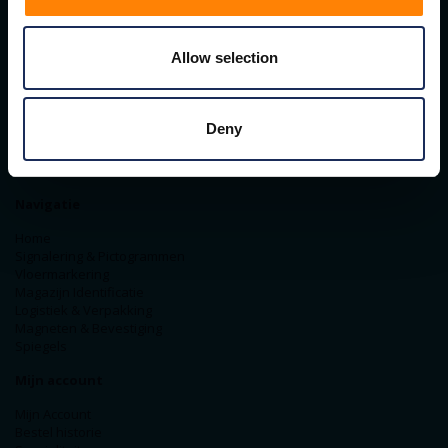
Contact gegevens
Allow selection
ITM Belgium
Horststraat 27C
2370 Arendonk
+31-40-2547090
Deny
info@itminterma.nl
BTW nummer: BE0476.253.469
RPR Turnhout
Navigatie
Home
Signalering & Pictogrammen
Vloermarkering
Magazijn Identificatie
Logistiek & Verpakking
Magneten & Bevestiging
Spiegels
Mijn account
Mijn Account
Bestel historie