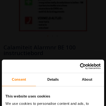
Ga
Calamiteit Alarmnr BE 100
naar
het
instructiebord
begin
van
€ 8,50
de
afbeeldingen-
Art.nr.
WB09
€ 10,29
gallerij
Consent
Details
About
bordenmaat
This website uses cookies
We use cookies to personalise content and ads, to