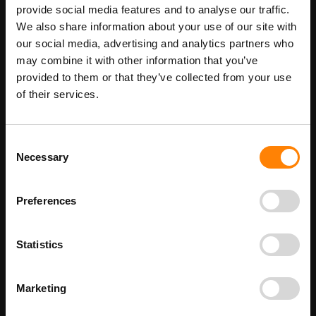
In Winkelwagen
provide social media features and to analyse our traffic.
We also share information about your use of our site with
Maatwerk voor dit product is mogelijk,
our social media, advertising and analytics partners who
Meer info
geef uw wensen door
may combine it with other information that you’ve
provided to them or that they’ve collected from your use
of their services.
Details
Consent
Calamiteit Alarmnr BE 100 instructiebord in de categorie
Necessary
Selection
brandveiligheidspictogrammen. Gebruik dit bord om een
duidelijke instructie te geven wat er gedaan moet worden bij de
verschillende calamiteiten. Bij ITM Interma hebben we vele
Preferences
pictogramborden in het assortiment welke allemaal voldoen aan
de wettelijke eisen.
Beschikbaar als:
Statistics
bordenmaat
A4
A5
Marketing