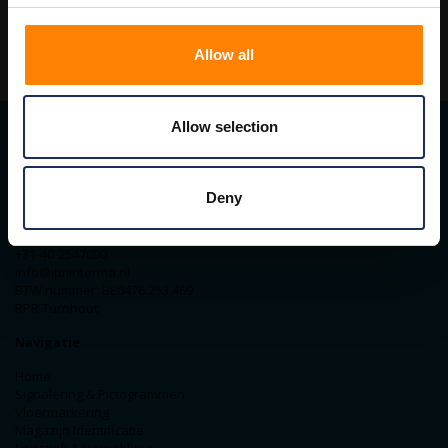
Allow all
Allow selection
Contact gegevens
Deny
ITM Belgium
Horststraat 27C
2370 Arendonk
+31-40-2547090
info@itminterma.nl
BTW nummer: BE0476.253.469
RPR Turnhout
Navigatie
Home
Signalering & Pictogrammen
Vloermarkering
Magazijn Identificatie