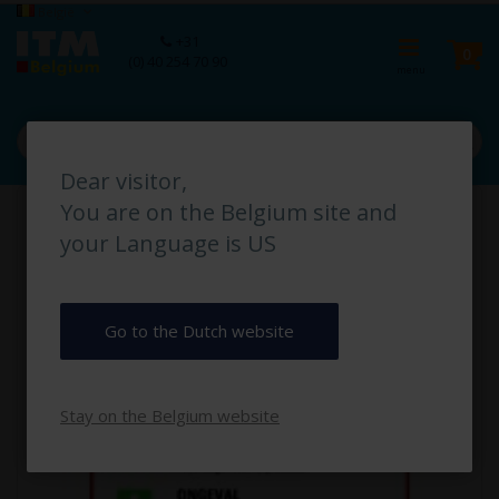
Ga
Taal
België
naar
Ca
+31
de
pro
0
(0) 40 254 70 90
inhoud
Dear visitor,
Ga
You are on the Belgium site and
naar
het
your Language is US
einde
van
de
afbeeldingen-
Go to the Dutch website
gallerij
Stay on the Belgium website