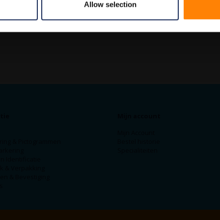
Allow selection
tie
Mijn account
Mijn Account
ring & Pictogrammen
Bestel historie
arkering
Specialiteiten
n Identificatie
ek & Verpakking
en & Bevestiging
s