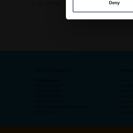
Deny
200 x 200 mm
Contact gegevens
Naviga
ITM Belgium
Home
Horststraat 27C
Signale
2370 Arendonk
Vloerm
+31-40-2547090
Magazij
info@itminterma.nl
Logisti
BTW nummer: BE0476.253.469
Magnet
RPR Turnhout
Spiegel