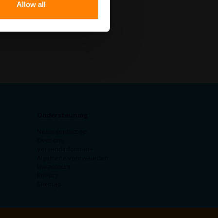
Allow all
Ondersteuning
Neem contact op
Over ons
Verzendinformatie
Algemene voorwaarden
Uw account
Privacy
Sitemap