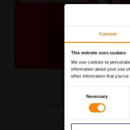
Consent
This website uses cookies
We use cookies to personalis
information about your use of
Ga
other information that you’ve
naar
het
Details
begin
Consent
van
Necessary
Selection
de
Brandblusmiddelen pictogramsticker in de categorie brandv
afbeeldingen-
Bij ITM Interma hebben we vele pictogramstickers in het ass
gallerij
Beschikbaar als:
Stickermaat
100 x 100 mm