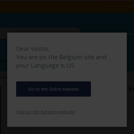
Alles voor het magaz
Snelle leve
Dear visitor,
You are on the Belgium site and
RING
VLOERMARKERING
MAGAZIJN IDENTIFICATIE
your Language is US
middelen pictogramsticker
Brandblusmiddelen pictogramstick
Go to the Dutch website
€ 3,00
Stay on the Belgium website
€ 3,63