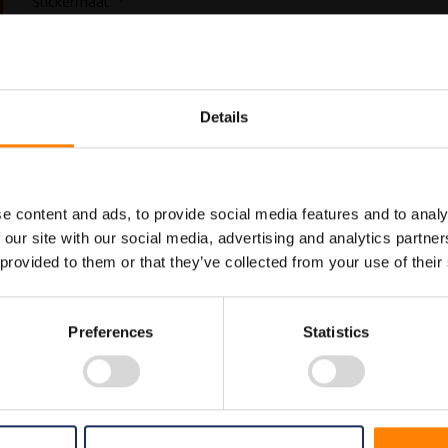
Stickermaat
In Winkelwagen
Details
Maatwerk voor dit product is
Meer info
mogelijk, geef uw wensen door
e content and ads, to provide social media features and to analy
 our site with our social media, advertising and analytics partn
 provided to them or that they’ve collected from your use of their
Preferences
Statistics
eiligheidspictogrammen. Gebruik deze sticker om aan te geven wat de loc
ortiment welke allemaal voldoen aan de wettelijke eisen.