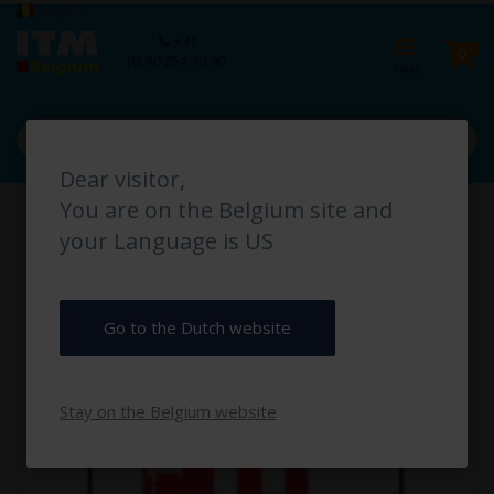
Ga
Taal
België
naar
Ca
+31
de
pro
0
(0) 40 254 70 90
inhoud
Dear visitor,
Ga
You are on the Belgium site and
naar
het
your Language is US
einde
van
de
afbeeldingen-
Go to the Dutch website
gallerij
Stay on the Belgium website