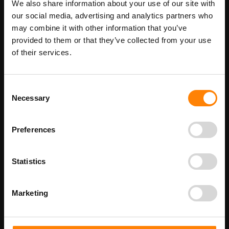
We also share information about your use of our site with
Maatwerk voor dit product is mogelijk,
Meer info
geef uw wensen door
our social media, advertising and analytics partners who
may combine it with other information that you’ve
provided to them or that they’ve collected from your use
of their services.
Details
Brand 4 pictogrambord in de categorie
Consent
brandveiligheidspictogrammen. Gebruik dit bord om personen te
Necessary
Selection
helpen goed te reageren als ze brand zien. Door de paniek
weten mensen niet zo snel wat ze moeten doen, dus geef je
duidelijk aan wat er gedaan moet worden. Bij ITM Interma hebben
Preferences
we vele pictogramborden in het assortiment welke allemaal
voldoen aan de wettelijke eisen.
Beschikbaar als:
Statistics
bordenmaat
A4
Marketing