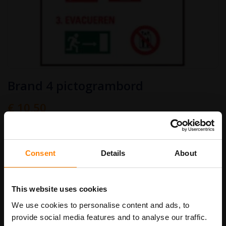
Ga
Brand 4 pictogrambord
naar
het
begin
€ 10,50
van
Art.nr.
WB08
€ 12,71
de
afbeeldingen-
gallerij
bordenmaat
Consent
Details
About
This website uses cookies
In Winkelwagen
We use cookies to personalise content and ads, to
provide social media features and to analyse our traffic.