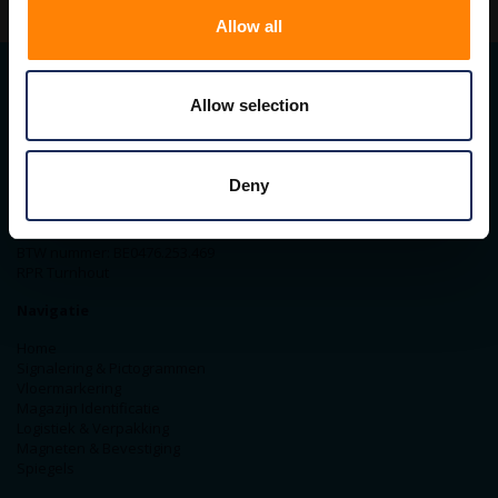
Allow all
Allow selection
Contact gegevens
ITM Belgium
Horststraat 27C
Deny
2370 Arendonk
+31-40-2547090
info@itminterma.nl
BTW nummer: BE0476.253.469
RPR Turnhout
Navigatie
Home
Signalering & Pictogrammen
Vloermarkering
Magazijn Identificatie
Logistiek & Verpakking
Magneten & Bevestiging
Spiegels