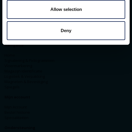
ITM Belgium
Horststraat 27C
Allow selection
2370 Arendonk
+31-40-2547090
info@itminterma.nl
BTW nummer: BE0476.253.469
Deny
RPR Turnhout
Navigatie
Home
Signalering & Pictogrammen
Vloermarkering
Magazijn Identificatie
Logistiek & Verpakking
Magneten & Bevestiging
Spiegels
Mijn account
Mijn Account
Bestel historie
Specialiteiten
Ondersteuning