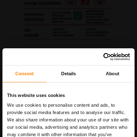
Ga
Bord 5 In case of
naar
het
begin
€ 9,50
van
Art.nr.
IB3
€ 11,50
de
Consent
Details
About
afbeeldingen-
gallerij
bordenmaat
This website uses cookies
We use cookies to personalise content and ads, to
provide social media features and to analyse our traffic.
We also share information about your use of our site with
In Winkelwagen
our social media, advertising and analytics partners who
may combine it with other information that you’ve