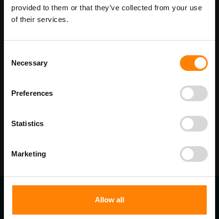
Maatwerk voor dit product is mogelijk,
provided to them or that they’ve collected from your use
Meer info
geef uw wensen door
of their services.
Consent
Details
Necessary
Selection
Beschikbaar als:
Preferences
bordenmaat
210 x 290 mm
Statistics
Marketing
Allow all
Contact gegevens