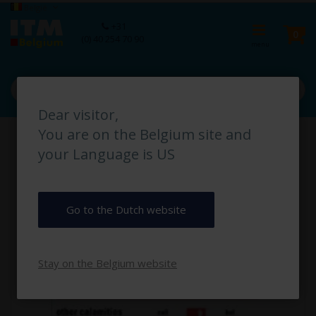
Ga
Taal
België
naar
Ca
+31
de
pro
0
(0) 40 254 70 90
inhoud
Dear visitor,
Ga
You are on the Belgium site and
naar
het
your Language is US
einde
van
de
afbeeldingen-
Go to the Dutch website
gallerij
Stay on the Belgium website