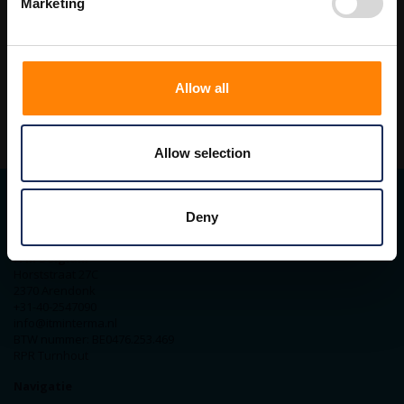
Marketing
400 x 400 mm
210 x 300 mm - met tekst BIOLOGISCH GEVAAR
Allow all
Allow selection
Deny
Contact gegevens
ITM Belgium
Horststraat 27C
2370 Arendonk
+31-40-2547090
info@itminterma.nl
BTW nummer: BE0476.253.469
RPR Turnhout
Navigatie