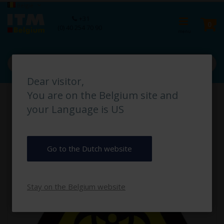
Ga
Taal
België
naar
Ca
+31
de
pro
0
(0) 40 254 70 90
inhoud
Dear visitor,
Ga
You are on the Belgium site and
naar
het
your Language is US
einde
van
de
afbeeldingen-
Go to the Dutch website
gallerij
Stay on the Belgium website