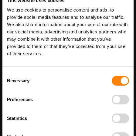
This website uses cookies
In Winkelwagen
We use cookies to personalise content and ads, to
provide social media features and to analyse our traffic.
Maatwerk voor dit product is mogelijk,
Meer info
We also share information about your use of our site with
geef uw wensen door
our social media, advertising and analytics partners who
may combine it with other information that you’ve
provided to them or that they’ve collected from your use
Details
of their services.
Biologisch gevaar pictogrambord in de categorie gevaar
pictogrammen. Gebruik dit bord om aan te geven dat er met
Consent
stoffen gewerkt wordt die gevaarlijk zijn voor mens, dier en
Necessary
Selection
omgeving. Denk bijvoorbeeld aan een schimmel of een giftige
stof. Bij ITM Interma hebben we vele pictogramborden in het
assortiment welke allemaal voldoen aan de wettelijke eisen.
Preferences
Beschikbaar als:
bordenmaat
100 x 100 mm
Statistics
200 x 200 mm
300 x 300 mm