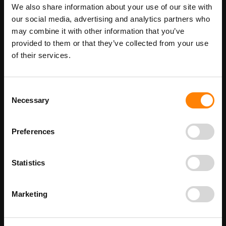
We also share information about your use of our site with
Maatwerk voor dit product is mogelijk,
our social media, advertising and analytics partners who
Meer info
geef uw wensen door
may combine it with other information that you’ve
provided to them or that they’ve collected from your use
of their services.
Details
Consent
AED pictogramsticker (in gebouw aanwezig) in de categorie
Necessary
Selection
reddingspictogrammen. Gebruik deze sticker om aan te geven
dat in de ruimte een AED aanwezig is om hulp te bieden bij een
hartstilstand. Bij ITM Interma hebben we vele pictogramstickers in
het assortiment welke allemaal voldoen aan de wettelijke eisen.
Preferences
Beschikbaar als:
Stickermaat
Statistics
100 x 100 mm
200 x 200 mm
Marketing