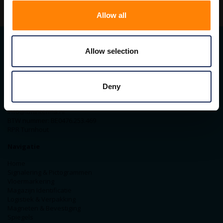
Allow all
Allow selection
Contact gegevens
ITM Belgium
Horststraat 27C
Deny
2370 Arendonk
+31-40-2547090
info@itminterma.nl
BTW nummer: BE0476.253.469
RPR Turnhout
Navigatie
Home
Signalering & Pictogrammen
Vloermarkering
Magazijn Identificatie
Logistiek & Verpakking
Magneten & Bevestiging
Spiegels