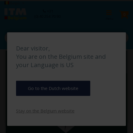
Ga
Taal
België
naar
Ca
+31
de
pro
0
(0) 40 254 70 90
inhoud
Dear visitor,
Ga
You are on the Belgium site and
naar
het
your Language is US
einde
van
de
afbeeldingen-
Go to the Dutch website
gallerij
Stay on the Belgium website