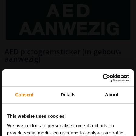
Ga
AED pictogramsticker (in gebouw
naar
het
aanwezig)
begin
van
€ 2,50
de
afbeeldingen-
Art.nr.
PS6AE
€ 3,03
gallerij
Consent
Details
About
Stickermaat
This website uses cookies
We use cookies to personalise content and ads, to
In Winkelwagen
provide social media features and to analyse our traffic.