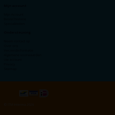
Mijn account
Mijn Account
Bestel historie
Specialiteiten
Ondersteuning
Neem contact op
Over ons
Verzendinformatie
Algemene voorwaarden
Uw account
Privacy
Sitemap
© ITM Interma 2026